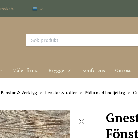
dersskebo
Målerifirma
Bryggeriet
Konferens
Om oss
Penslar & Verktyg
Penslar & roller
Måla med linoljefärg
Gn
Gnes
Fönst