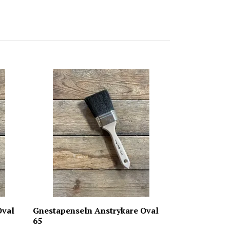
Gysinge Lac
99 kr
Oval
Gnestapenseln Anstrykare Oval
65