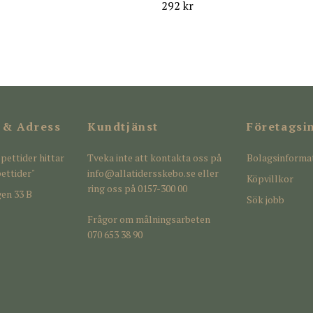
292 kr
 & Adress
Kundtjänst
Företagsi
pettider hittar
Tveka inte att kontakta oss på
Bolagsinforma
ettider"
info@allatidersskebo.se
eller
Köpvillkor
ring oss på 0157-300 00
en 33 B
Sök jobb
Frågor om målningsarbeten
070 653 38 90