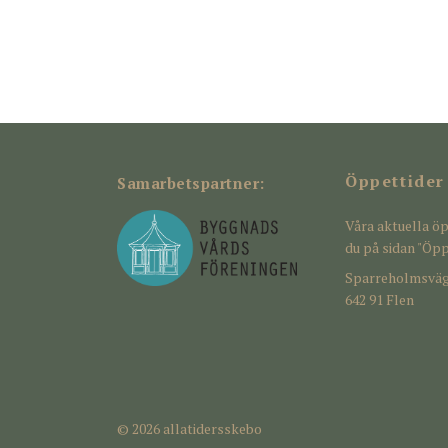
Öppettider
Samarbetspartner:
Våra aktuella öp
du på sidan "Öpp
Sparreholmsväg
642 91 Flen
© 2026 allatidersskebo