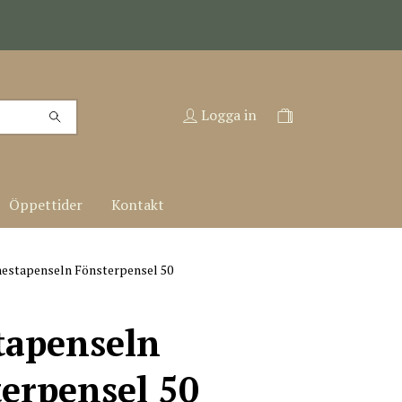
Logga in
Öppettider
Kontakt
estapenseln Fönsterpensel 50
tapenseln
erpensel 50