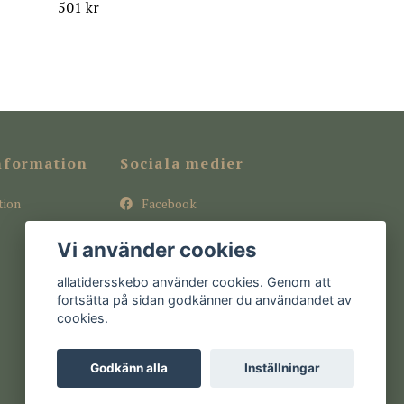
501 kr
nformation
Sociala medier
tion
Facebook
Instagram
Vi använder cookies
Pinterest
allatidersskebo använder cookies. Genom att
fortsätta på sidan godkänner du användandet av
cookies.
Godkänn alla
Inställningar