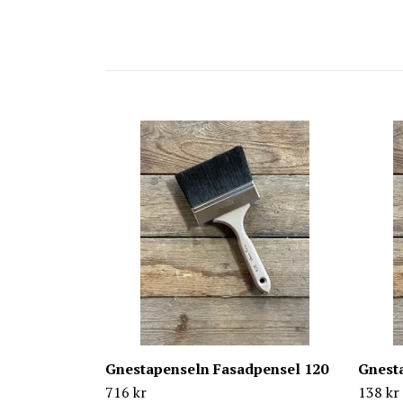
Gnestapenseln Fasadpensel 120
Gnest
716 kr
138 kr