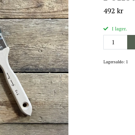
492 kr
I lager.
Lagersaldo:
1