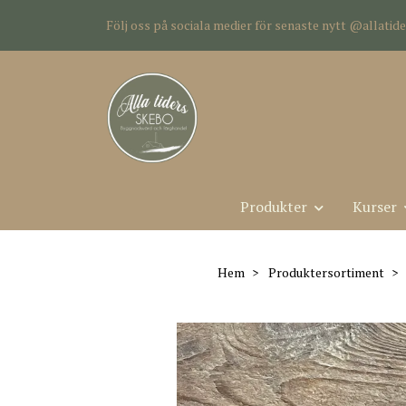
Följ oss på sociala medier för senaste nytt @allati
Produkter
Kurser
Hem
Produktersortiment