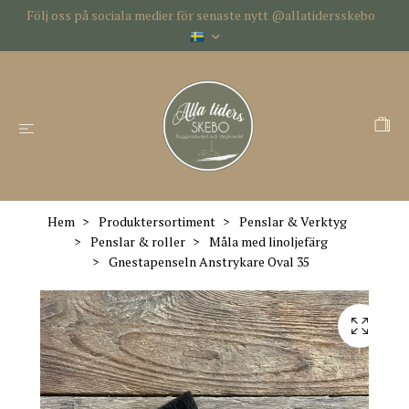
Följ oss på sociala medier för senaste nytt @allatidersskebo
Hem
Produktersortiment
Penslar & Verktyg
Penslar & roller
Måla med linoljefärg
Gnestapenseln Anstrykare Oval 35