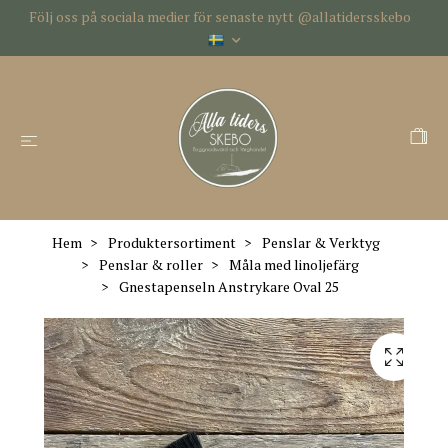
Följ oss på sociala medier för senaste nytt @allatidersskebo
Hem
Produktersortiment
Penslar & Verktyg
Penslar & roller
Måla med linoljefärg
Gnestapenseln Anstrykare Oval 25