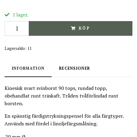
I lager.
KÖP
Lagersaldo:
11
INFORMATION
RECENSIONER
Kinesisk svart svinborst 90 tops, rundad topp,
obehandlat runt träskaft. Tråden tvåförlindad runt
borsten.
En spänstig färdigstrykningspensel för alla färgtyper.
Används med fördel i linoljefärgsmålning.
20 mm Ø