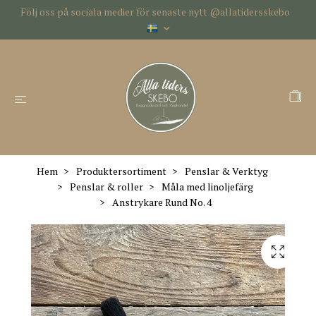
Följ oss på sociala medier för senaste nytt @allatidersskebo
Hem
Produktersortiment
Penslar & Verktyg
Penslar & roller
Måla med linoljefärg
Anstrykare Rund No. 4