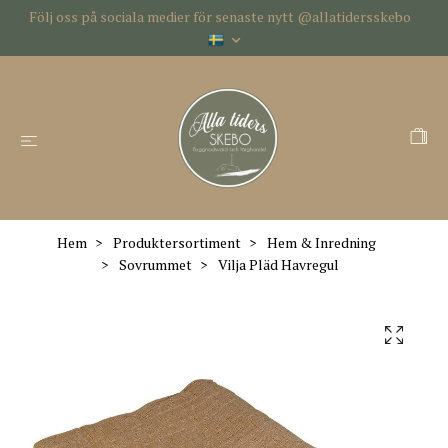
Följ oss på sociala medier för senaste nytt @allatidersskebo
Hem
Produktersortiment
Hem & Inredning
Sovrummet
Vilja Pläd Havregul