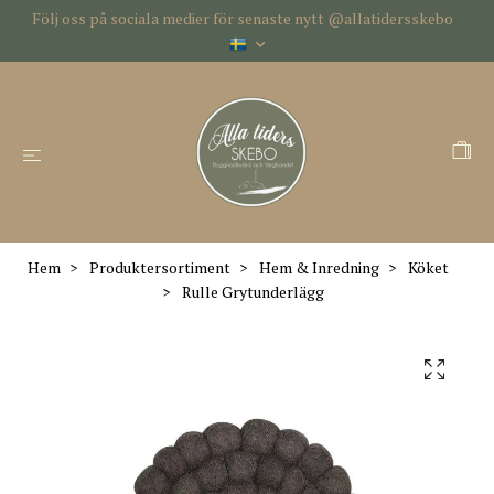
Följ oss på sociala medier för senaste nytt @allatidersskebo
Hem
Produktersortiment
Hem & Inredning
Köket
Rulle Grytunderlägg