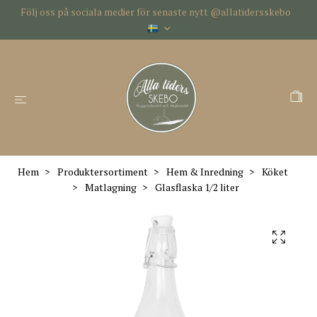
Följ oss på sociala medier för senaste nytt @allatidersskebo
Hem
Produktersortiment
Hem & Inredning
Köket
Matlagning
Glasflaska 1/2 liter