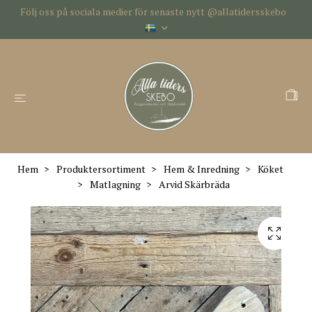
Följ oss på sociala medier för senaste nytt @allatidersskebo
Hem
Produktersortiment
Hem & Inredning
Köket
Matlagning
Arvid Skärbräda