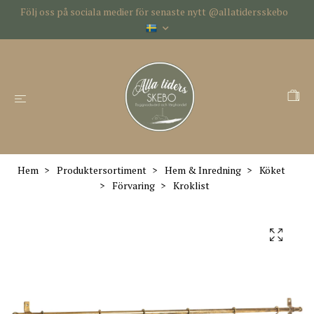
Följ oss på sociala medier för senaste nytt @allatidersskebo
Hem
Produktersortiment
Hem & Inredning
Köket
Förvaring
Kroklist