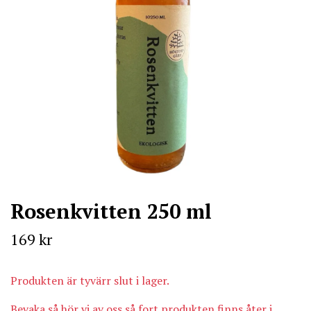
Rosenkvitten 250 ml
169 kr
Produkten är tyvärr slut i lager.
Bevaka så hör vi av oss så fort produkten finns åter i