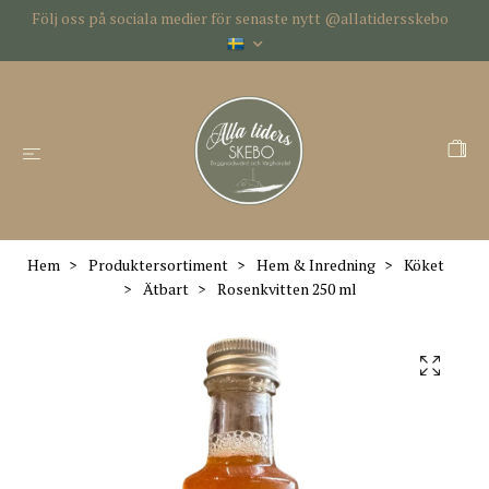
Följ oss på sociala medier för senaste nytt @allatidersskebo
Hem
Produktersortiment
Hem & Inredning
Köket
Ätbart
Rosenkvitten 250 ml