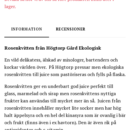
lager.
INFORMATION
RECENSIONER
Rosenkvitten från Högtorp Gård Ekologisk
En vild delikatess, älskad av mixologer, bartenders och
kockar världen över.
På Högtorp pressar men ekologiska
rosenkvitten till juice som pastöriseras och fylls på flaska.
Rosenkvitten ger en underbart god juice perfekt till
glass, marmelad och sirap men rosenkvittens nyttiga
frukter kan användas till mycket mer än så.
Juicen från
rosenkvitten innehåller mycket lite socker men har hög
halt äppelsyra och en hel del kinasyra som är ovanlig i bär
och frukt (finns även i ex havtorn). Den är även rik på
antioxidanter och c-vitamin.