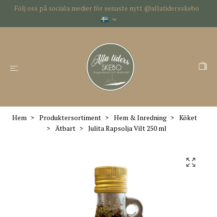
Följ oss på sociala medier för senaste nytt @allatidersskebo
Hem
Produktersortiment
Hem & Inredning
Köket
Ätbart
Julita Rapsolja Vilt 250 ml