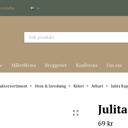
dersskebo
Målerifirma
Bryggeriet
Konferens
Om oss
uktersortiment
Hem & Inredning
Köket
Ätbart
Julita Ra
Julit
69 kr