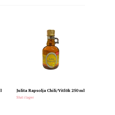
Gysingekola 
45 kr
l
Julita Rapsolja Chili/Vitlök 250 ml
Slut i lager