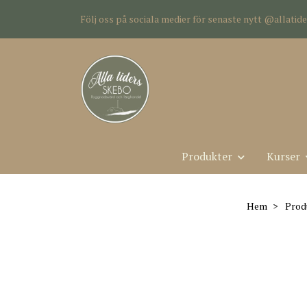
Följ oss på sociala medier för senaste nytt @allati
Produkter
Kurser
Hem
Prod