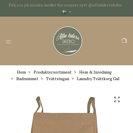
Följ oss på sociala medier för senaste nytt @allatidersskebo
Hem
Produktersortiment
Hem & Inredning
Badrummet
Tvättstugan
Laundry Tvättkorg Gul