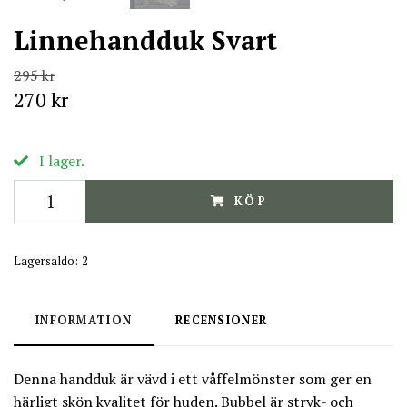
Linnehandduk Svart
295 kr
270 kr
I lager.
KÖP
Lagersaldo:
2
INFORMATION
RECENSIONER
Denna handduk är vävd i ett våffelmönster som ger en
härligt skön kvalitet för huden. Bubbel är stryk- och