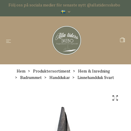
Följ oss på sociala medier för senaste nytt @allatidersskebo
Hem
Produktersortiment
Hem & Inredning
Badrummet
Handdukar
Linnehandduk Svart