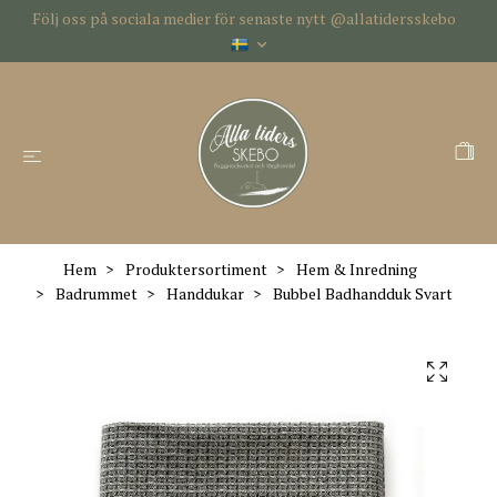
Följ oss på sociala medier för senaste nytt @allatidersskebo
Hem
Produktersortiment
Hem & Inredning
Badrummet
Handdukar
Bubbel Badhandduk Svart