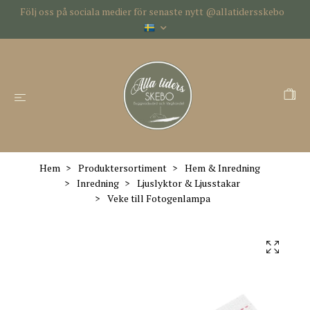
Följ oss på sociala medier för senaste nytt @allatidersskebo
Hem
Produktersortiment
Hem & Inredning
Inredning
Ljuslyktor & Ljusstakar
Veke till Fotogenlampa