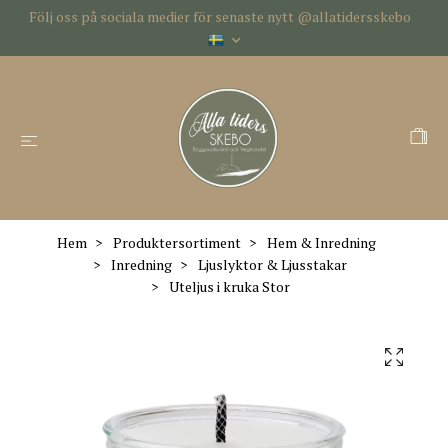
Följ oss på sociala medier för senaste nytt @allatidersskebo
Hem
Produktersortiment
Hem & Inredning
Inredning
Ljuslyktor & Ljusstakar
Uteljus i kruka Stor