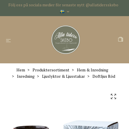
Följ oss på sociala medier för senaste nytt @allatidersskebo
Hem
Produktersortiment
Hem & Inredning
Inredning
Ljuslyktor & Ljusstakar
Doftljus Röd