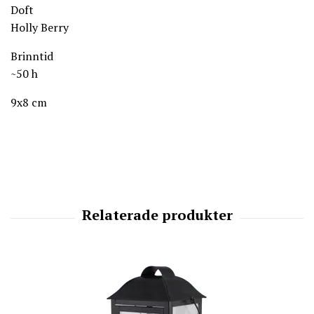
Doft
Holly Berry
Brinntid
~50 h
9x8 cm