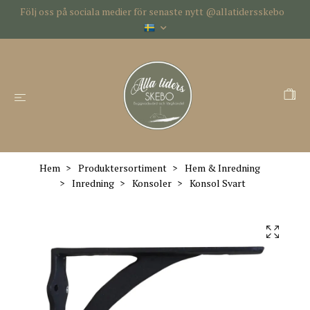
Följ oss på sociala medier för senaste nytt @allatidersskebo
Hem
Produktersortiment
Hem & Inredning
Inredning
Konsoler
Konsol Svart