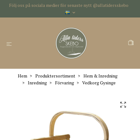
Följ oss på sociala medier för senaste nytt @allatidersskebo
Hem
Produktersortiment
Hem & Inredning
Inredning
Förvaring
Vedkorg Gysinge