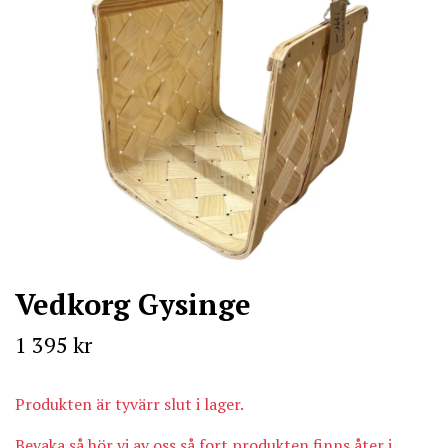
Vedkorg Gysinge
1 395 kr
Produkten är tyvärr slut i lager.
Bevaka så hör vi av oss så fort produkten finns åter i