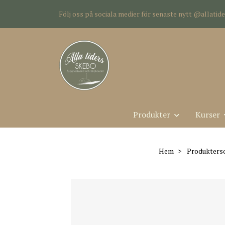
Följ oss på sociala medier för senaste nytt @allati
Produkter
Kurser
Hem
Produkters