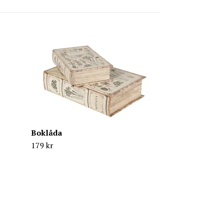
Vedkorg Gys
Slut i lager
Boklåda
179 kr