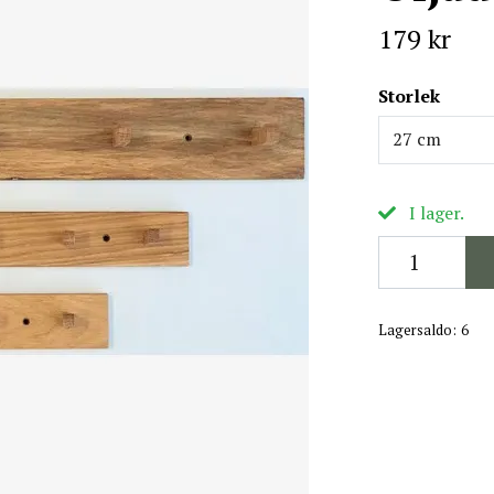
179 kr
Storlek
27 cm
I lager.
Lagersaldo:
6