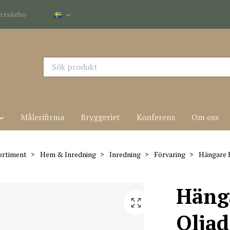
dersskebo
Målerifirma
Bryggeriet
Konferens
Om oss
ortiment
Hem & Inredning
Inredning
Förvaring
Hängare K
Häng
Oljad