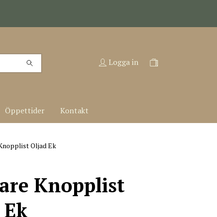
Logga in
Öppettider
Kontakt
nopplist Oljad Ek
are Knopplist
 Ek