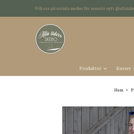
Följ oss på sociala medier för senaste nytt @allati
Produkter
Kurser
Hem
P