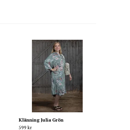
Bonnie Skjor
350 kr
699 kr
Klänning Julia Grön
599 kr