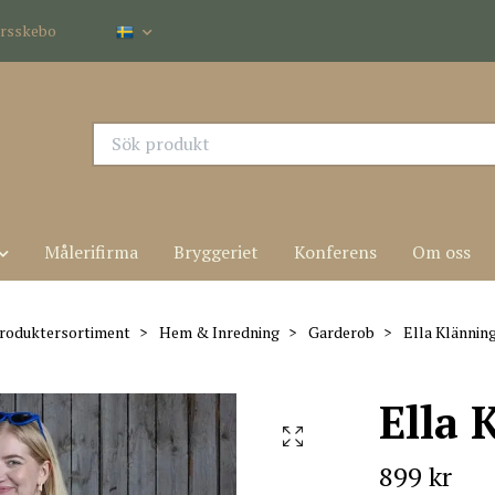
dersskebo
Målerifirma
Bryggeriet
Konferens
Om oss
roduktersortiment
Hem & Inredning
Garderob
Ella Klänning
Ella 
899 kr