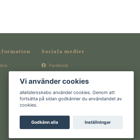
nformation
Sociala medier
tion
Facebook
Instagram
Vi använder cookies
Pinterest
allatidersskebo använder cookies. Genom att
fortsätta på sidan godkänner du användandet av
cookies.
Godkänn alla
Inställningar