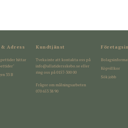
 & Adress
Kundtjänst
Företagsi
pettider hittar
Tveka inte att kontakta oss på
Bolagsinforma
ettider"
info@allatidersskebo.se
eller
Köpvillkor
ring oss på 0157-300 00
en 33 B
Sök jobb
Frågor om målningsarbeten
070 653 38 90