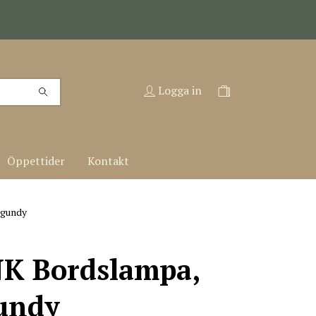
Logga in
Öppettider
Kontakt
gundy
K Bordslampa,
undy