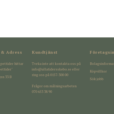
 & Adress
Kundtjänst
Företagsi
pettider hittar
Tveka inte att kontakta oss på
Bolagsinforma
ettider"
info@allatidersskebo.se
eller
Köpvillkor
ring oss på 0157-300 00
en 33 B
Sök jobb
Frågor om målningsarbeten
070 653 38 90