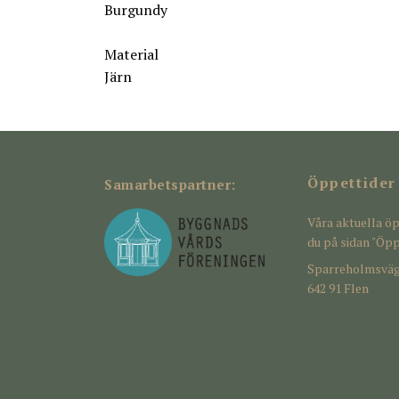
Burgundy
Material
Järn
Öppettider
Samarbetspartner:
Våra aktuella öp
du på sidan "Öpp
Sparreholmsväg
642 91 Flen