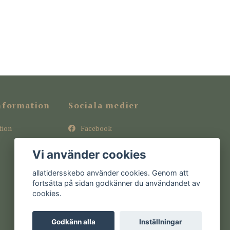
nformation
Sociala medier
tion
Facebook
Instagram
Vi använder cookies
Pinterest
allatidersskebo använder cookies. Genom att
fortsätta på sidan godkänner du användandet av
cookies.
Godkänn alla
Inställningar