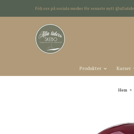
Följ oss på sociala medier för senaste nytt @allati
Produkter
Kurser
Hem