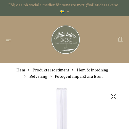
Följ oss på sociala medier för senaste nytt @allatidersskebo
Hem
Produktersortiment
Hem & Inredning
Belysning
Fotogenlampa Elvira Brun