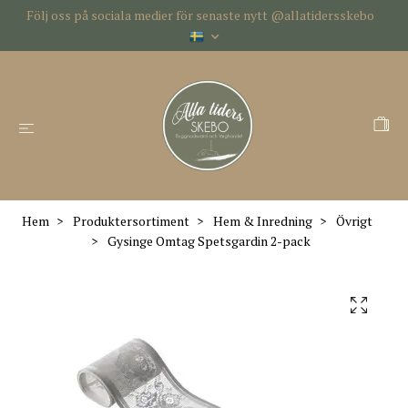
Följ oss på sociala medier för senaste nytt @allatidersskebo
Hem
Produktersortiment
Hem & Inredning
Övrigt
Gysinge Omtag Spetsgardin 2-pack