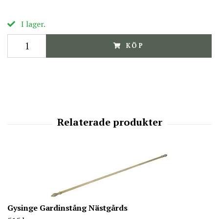
I lager.
KÖP
Gysinge Gardinstång Nästgårds