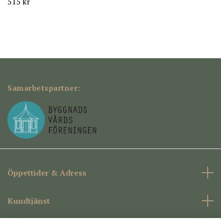
515 kr
Samarbetspartner:
Öppettider & Adress
Kundtjänst