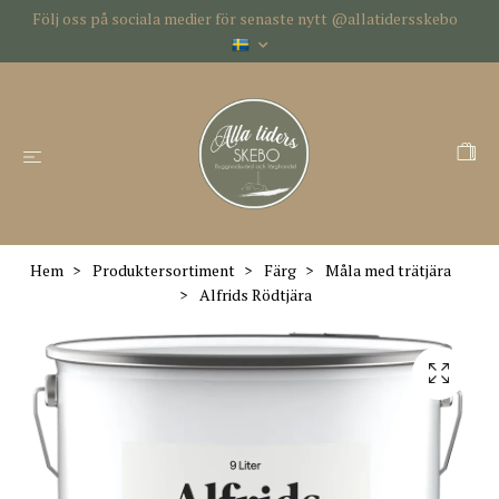
Följ oss på sociala medier för senaste nytt @allatidersskebo
Hem
Produktersortiment
Färg
Måla med trätjära
Alfrids Rödtjära