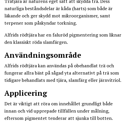
Trätjära är naturens eget sätt att skydda trä. Dess
naturliga beståndsdelar är kåda (harts) som både är
läkande och ger skydd mot mikroorganismer, samt
terpener som påskyndar torkning.
Alfrids rödtjära har en faluröd pigmentering som liknar
den klassiskt röda slamfärgen.
Användningsområde
Alfrids rödtjära kan användas på obehandlat trä och
fungerar allra bäst på sågad yta alternativt på trä som
tidigare behandlats med tjära, slamfärg eller järnvitriol.
Applicering
Det är viktigt att röra om innehållet grundligt både
innan och vid upprepade tillfällen under målning,
eftersom pigmentet tenderar att sjunka till botten.