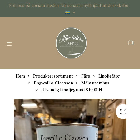
Följ oss på sociala medier för senaste nytt @allatidersskebo
Hem
Produktersortiment
Färg
Linoljefärg
Engwall o. Claesson
Måla utomhus
Utvändig Linoljegrund S1000-N