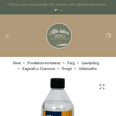
Följ oss på sociala medier för senaste nytt @allatidersskebo
Hem
Produktersortiment
Färg
Linoljefärg
Engwall o. Claesson
Övrigt
Alifatnafta