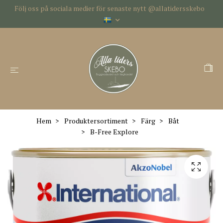
Följ oss på sociala medier för senaste nytt @allatidersskebo
Hem
Produktersortiment
Färg
Båt
B-Free Explore