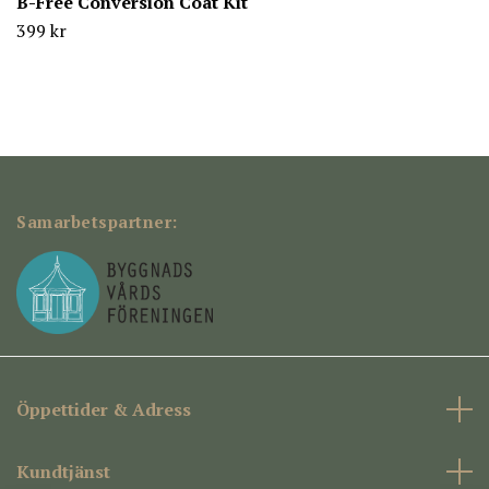
B-Free Conversion Coat Kit
399 kr
Samarbetspartner:
Öppettider & Adress
Kundtjänst