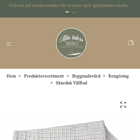
Följ oss på sociala medier för senaste nytt @allatidersskebo
Hem
Produktersortiment
Byggnadsvård
Rengöring
Skurduk Våfflad