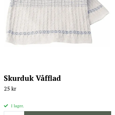
Skurduk Våfflad
25 kr
I lager.