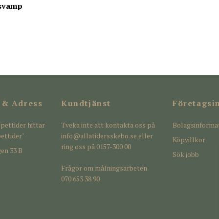
svamp
 & Adress
Kundtjänst
Företagsi
pettider hittar
Tveka inte att kontakta oss på
Bolagsinforma
ettider"
info@allatidersskebo.se
eller
Köpvillkor
ring oss på 0157-300 00
en 33 B
Sök jobb
Frågor om målningsarbeten
070 653 38 90