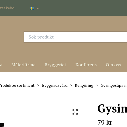
dersskebo
Målerifirma
Bryggeriet
Konferens
Om oss
Produktersortiment
Byggnadsvård
Rengöring
Gysingesåpa m
Gysin
79 kr