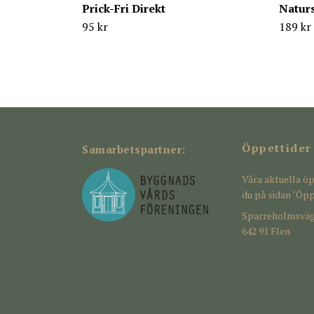
Prick-Fri Direkt
Natur
95 kr
189 kr
Öppettider
Samarbetspartner:
Våra aktuella öp
du på sidan "Öpp
Sparreholmsväg
642 91 Flen