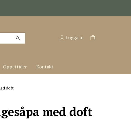
Logga in
Öppettider
Kontakt
ed doft
gesåpa med doft