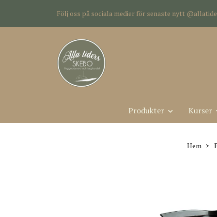
Följ oss på sociala medier för senaste nytt @allati
Produkter
Kurser
Hem