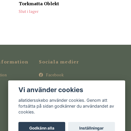
Torkmatta Oblekt
Slut i lager
nformation
Sociala medier
tion
Facebook
Instagram
Vi använder cookies
Pinterest
allatidersskebo använder cookies. Genom att
fortsätta på sidan godkänner du användandet av
cookies.
Godkänn alla
Inställningar