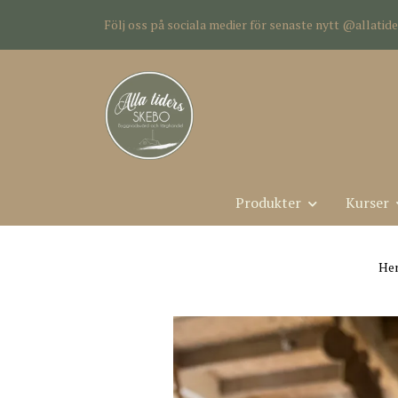
Följ oss på sociala medier för senaste nytt @allati
Produkter
Kurser
He