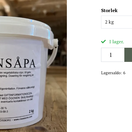
Storlek
2 kg
I lager.
Lagersaldo:
6