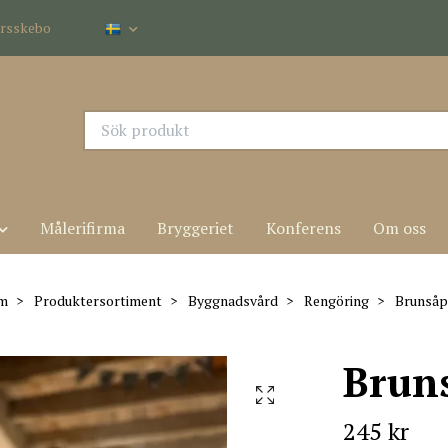
dersskebo
Målerifirma
Bryggeriet
Konferens
Om oss
m
Produktersortiment
Byggnadsvård
Rengöring
Brunsåp
Brun
245 kr