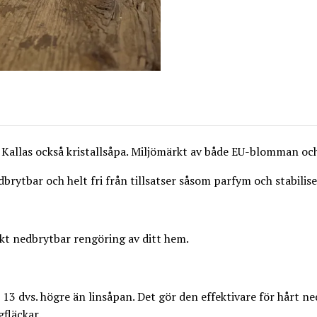
 Kallas också kristallsåpa. Miljömärkt av både EU-blomman oc
edbrytbar och helt fri från tillsatser såsom parfym och stabilise
skt nedbrytbar rengöring av ditt hem.
3 dvs. högre än linsåpan. Det gör den effektivare för hårt n
gfläckar.