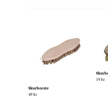
Skurb
59 kr
Skurborste
49 kr