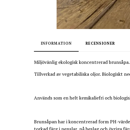
INFORMATION
RECENSIONER
Miljövänlig ekologisk koncentrerad brunsåpa.
Tillverkad av vegetabiliska oljor. Biologiskt n
Används som en helt kemikaliefri och biologi
Brunsåpan har i koncentrerad form PH-värde 1
torkad färg i penslar, på beslag och övriga fär