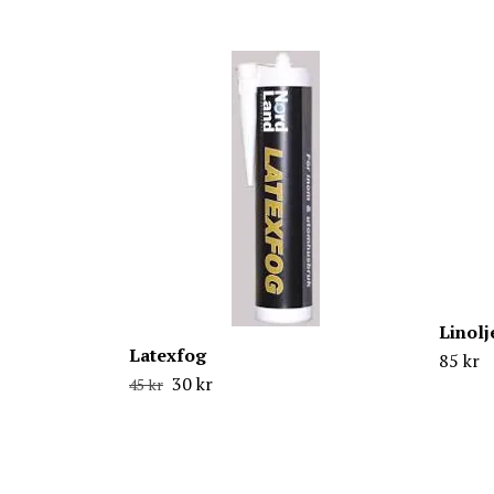
Linolj
Latexfog
85 kr
30 kr
45 kr