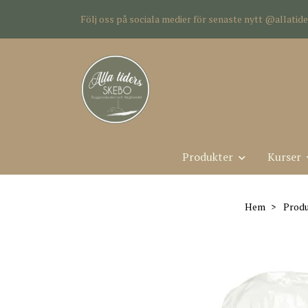
Följ oss på sociala medier för senaste nytt @allati
Produkter
Kurser
Hem
Produ