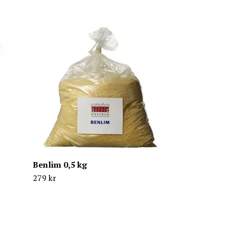
OSMO Träspa
69 kr
138 kr
Benlim 0,5 kg
279 kr