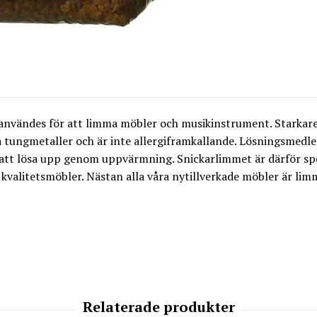
nvändes för att limma möbler och musikinstrument. Starkare 
a tungmetaller och är inte allergiframkallande. Lösningsmedle
tt att lösa upp genom uppvärmning. Snickarlimmet är därför spe
 kvalitetsmöbler. Nästan alla våra nytillverkade möbler är li