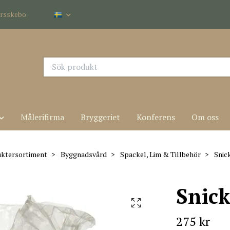
dersskebo
Målerifirma
Bryggeriet
Konferens
Om oss
ktersortiment
Byggnadsvård
Spackel, Lim & Tillbehör
Snick
Snick
275 kr