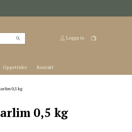
Logga in
Öppettider
Kontakt
arlim 0,5 kg
arlim 0,5 kg