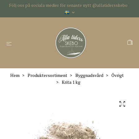
Följ oss på sociala medier för senaste nytt @allatidersskebo
Hem
Produktersortiment
Byggnadsvård
Övrigt
Krita 1 kg