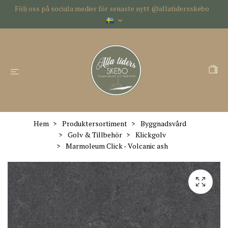
Följ oss på sociala medier för senaste nytt @allatidersskebo
Hem
Produktersortiment
Byggnadsvård
Golv & Tillbehör
Klickgolv
Marmoleum Click - Volcanic ash