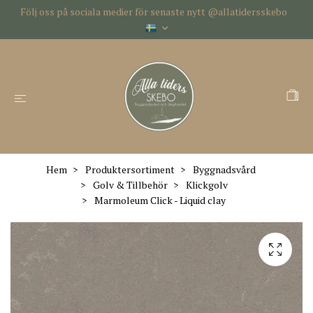
Följ oss på sociala medier för senaste nytt @allatidersskebo
Hem
Produktersortiment
Byggnadsvård
Golv & Tillbehör
Klickgolv
Marmoleum Click - Liquid clay