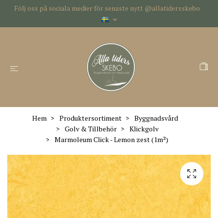
Följ oss på sociala medier för senaste nytt @allatidersskebo
Hem
Produktersortiment
Byggnadsvård
Golv & Tillbehör
Klickgolv
Marmoleum Click - Lemon zest (1m²)