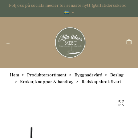
Följ oss på sociala medier för senaste nytt @allatidersskebo
Hem
Produktersortiment
Byggnadsvård
Beslag
Krokar, knoppar & handtag
Redskapskrok Svart