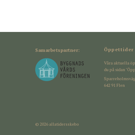
Öppettider
Samarbetspartner:
Våra aktuella öp
du på sidan "Öpp
Sparreholmsväg
642 91 Flen
© 2026 allatidersskebo