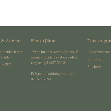
 & Adress
Kundtjänst
Företagsi
pettider hittar
Tveka inte att kontakta oss på
Bolagsinforma
ettider"
info@allatidersskebo.se
eller
Köpvillkor
ring oss på 0157-300 00
en 33 B
Sök jobb
Frågor om målningsarbeten
070 653 38 90