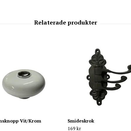
insknopp Vit/Krom
Smideskrok
169 kr