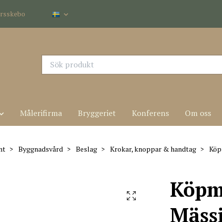
dersskebo
Målerifirma
Bryggeriet
Konferens
Om oss
nt
Byggnadsvård
Beslag
Krokar, knoppar & handtag
Köp
Köpm
Mäss