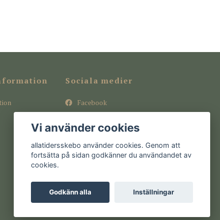
nformation
Sociala medier
tion
Facebook
Instagram
Vi använder cookies
Pinterest
allatidersskebo använder cookies. Genom att
fortsätta på sidan godkänner du användandet av
cookies.
Godkänn alla
Inställningar