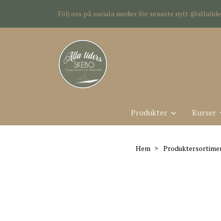
Följ oss på sociala medier för senaste nytt @allati
Produkter
Kurser
Hem
Produktersortime