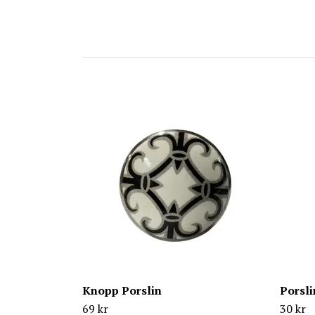
Knopp Porslin
Porsl
69 kr
30 kr