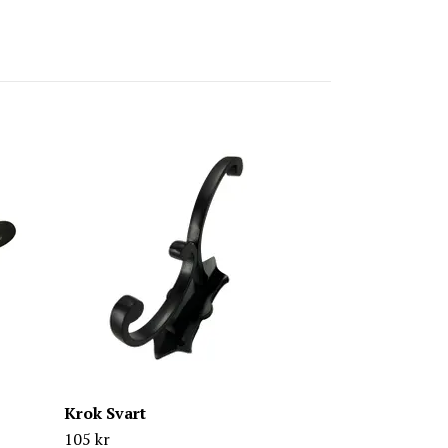
Krok
35 kr
Krok Svart
105 kr