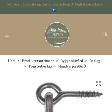
Följ oss på sociala medier för senaste nytt @allatidersskebo
Hem
Produktersortiment
Byggnadsvård
Beslag
Fönsterbeslag
Handvarpa 5065Ö